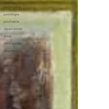
disturbi
personalità
psicologia
psichiatria
dipendenza
ansia
ritiro sociale
depressione
evitante
narcisita
narcisista
psicoterapia
psicosintesi
relazione
autostima