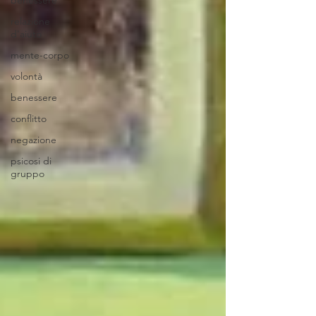
benessere
relazione
d'aiuto
mente-corpo
volontà
benessere
conflitto
negazione
psicosi di
gruppo