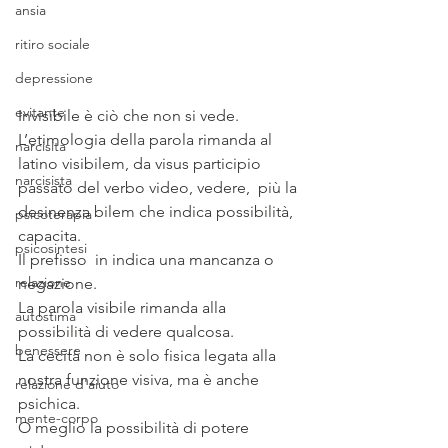
ansia
ritiro sociale
depressione
evitante
Invisibile è ciò che non si vede.
L’etimologia della parola rimanda al 
narcisita
latino visibilem, da visus participio 
narcisista
passato del verbo video, vedere,  più la 
desinenza bilem che indica possibilità, 
psicoterapia
capacita.
psicosintesi
Il prefisso  in indica una mancanza o 
relazione
negazione.
La parola visibile rimanda alla 
autostima
possibilità di vedere qualcosa.
benessere
La cecità non è solo fisica legata alla 
nostra funzione visiva, ma è anche 
relazione d'aiuto
psichica.
mente-corpo
O meglio la possibilità di potere 