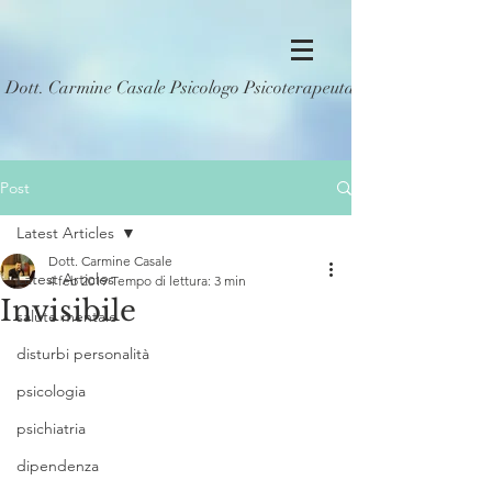
Dott. Carmine Casale Psicologo Psicoterapeuta
Post
Latest Articles
Dott. Carmine Casale
Latest Articles
4 feb 2019
Tempo di lettura: 3 min
Invisibile
salute mentale
disturbi personalità
psicologia
psichiatria
dipendenza