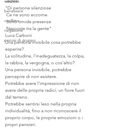
vedere.
volontà
“Di persone silenziose 
benessere
 Ce ne sono eccome 
conflitto
 Sono timide presenze 
 Nascoste tra la gente” 
negazione
Luca Carboni
psicosi di gruppo
Una persona invisibile cosa potrebbe 
esperire?
La solitudine, l'inadeguatezza, la colpa, 
la rabbia, la vergogna, o cos’altro?
Una persona invisibile, potrebbe 
percepire di non esistere. 
Potrebbe avere l’impressione di non 
avere delle proprie radici, un fiore fuori 
dal terreno.
Potrebbe sentirsi leso nella propria 
individualità, fino a non riconoscere il 
proprio corpo, le proprie emozioni o i 
propri pensieri.